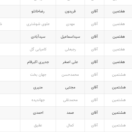
هفتمین
آقای
فریدون
رضاخانلو
هفتمین
آقای
مهدی
علوی شوشتری
شه
هفتمین
آقای
سیداسماعیل
سیدآبادی
هفتمین
آقای
رجبعلی
کامیابی گل
هفتمین
آقای
علی اصغر
جدیری اکبرفام
هشتمین
آقای
محمدحسن
جهان بخت
هشتمین
آقای
مجتبی
منیری
هشتمین
آقای
محمدتقی
جهاندیده
هشتمین
آقای
صمد
احمدی
هشتمین
آقای
کمال
عقیق