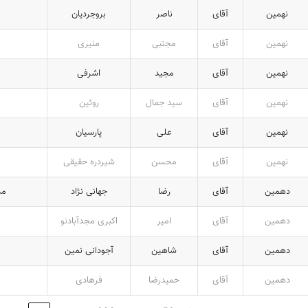
نهمین
آقای
ناصر
بروجردیان
نهمین
آقای
مجتبی
منیری
نهمین
آقای
مجید
اشرفی
نهمین
آقای
سید جمال
روئین
نهمین
آقای
علی
پارسیان
نهمین
آقای
محسن
شیردره حقیقی
دهمین
آقای
رضا
جهانی نژاد
مد
دهمین
آقای
امیر
اکبری مجدآبادنو
دهمین
آقای
شاهین
آجودانی نمین
دهمین
آقای
حمیدرضا
فرهادی