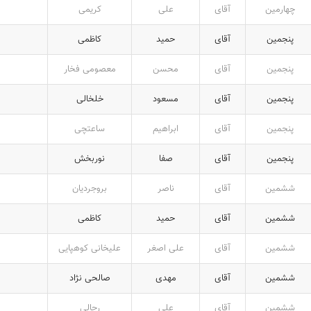
چهارمین
آقای
علی
کریمی
پنجمین
آقای
حمید
کاظمی
پنجمین
آقای
محسن
معصومی فخار
پنجمین
آقای
مسعود
خلخالی
پنجمین
آقای
ابراهیم
ساعتچی
پنجمین
آقای
صفا
نوربخش
ششمین
آقای
ناصر
بروجردیان
ششمین
آقای
حمید
کاظمی
ششمین
آقای
علی اصغر
علیخانی کوهپایی
ششمین
آقای
مهدی
صالحی نژاد
ششمین
آقای
علی
رجالی