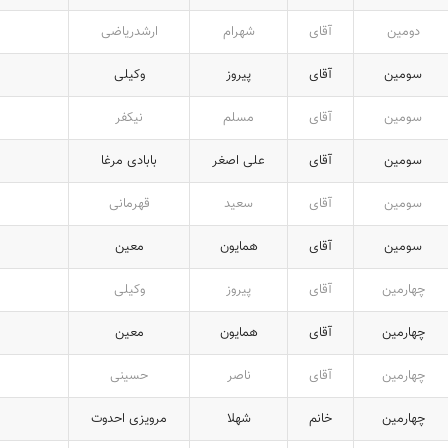
دومین
آقای
شهرام
ارشدریاضی
سومین
آقای
پیروز
وکیلی
سومین
آقای
مسلم
نیکفر
سومین
آقای
علی اصغر
بابادی مرغا
سومین
آقای
سعید
قهرمانی
سومین
آقای
همایون
معین
چهارمین
آقای
پیروز
وکیلی
چهارمین
آقای
همایون
معین
چهارمین
آقای
ناصر
حسینی
چهارمین
خانم
شهلا
مرویزی احدوت