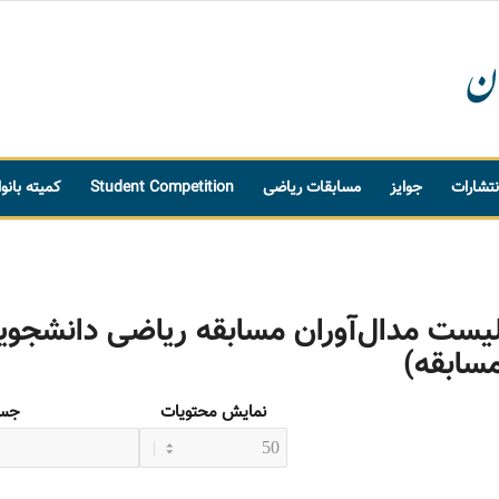
نتشارات
جوایز
مسابقات ریاضی
Student Competition
کمیته بانو
یست مدال‌آوران مسابقه ریاضی دانشجویی
سابقه)
نمایش محتویات
جست