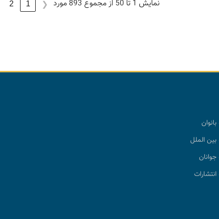
نمایش 1 تا 50 از مجموع 893 مورد
2
1
❮
بانوان
بین الملل
جوانان
انتشارات