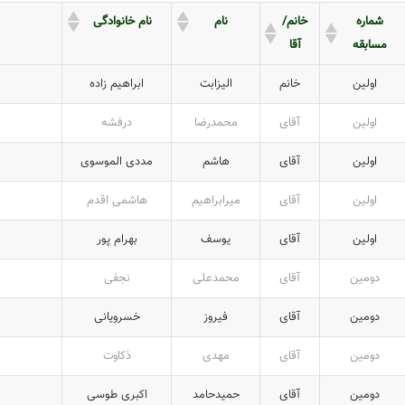
شماره
خانم/
نام
نام خانوادگی
مسابقه
آقا
اولین
خانم
الیزابت
ابراهیم زاده
اولین
آقای
محمدرضا
درفشه
اولین
آقای
هاشم
مددی الموسوی
اولین
آقای
میرابراهیم
هاشمی اقدم
اولین
آقای
یوسف
بهرام پور
دومین
آقای
محمدعلی
نجفی
دومین
آقای
فیروز
خسرویانی
دومین
آقای
مهدی
ذکاوت
دومین
آقای
حمیدحامد
اکبری طوسی