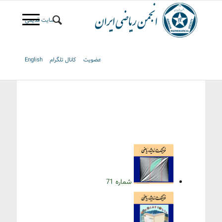
سایت قدیمی
عضویت
کانال تلگرام
English
شماره 71