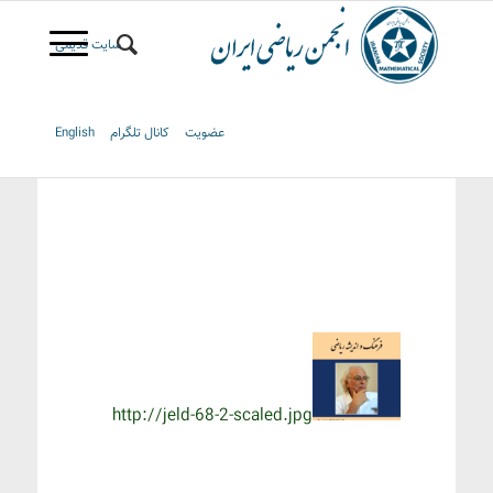
سایت قدیمی
عضویت
کانال تلگرام
English
http://jeld-68-2-scaled.jpg