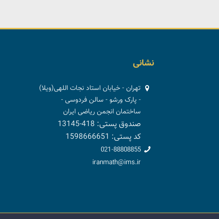
نشانی
تهران - خیابان استاد نجات اللهی(ویلا)
- پارک ورشو - سالن فردوسی -
ساختمان انجمن ریاضی ایران
صندوق پستی: 418-13145
کد پستی: 1598666651
021-88808855
iranmath@ims.ir