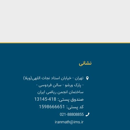
نشانی
تهران - خیابان استاد نجات اللهی(ویلا)
- پارک ورشو - سالن فردوسی -
ساختمان انجمن ریاضی ایران
صندوق پستی: 418-13145
کد پستی: 1598666651
021-88808855
iranmath@ims.ir