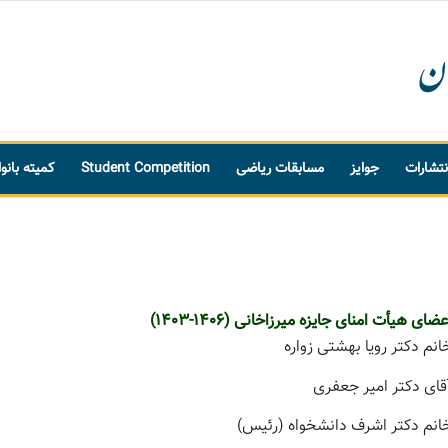
نتشارات
جوایز
مسابقات ریاضی
Student Competition
کمیته بانو
عضای هیأت امنای جایزه میرزاخانی (1406-1403)
انم دکتر رویا بهشتی زواره
قای دکتر امیر جعفری
انم دکتر اشرف دانشخواه (رئیس)