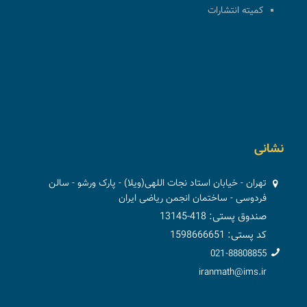
کمیته انتشارات
نشانی
تهران - خیابان استاد نجات اللهی(ویلا) - پارک ورشو - سالن
فردوسی - ساختمان انجمن ریاضی ایران
صندوق پستی: 418-13145
کد پستی: 1598666651
021-88808855
iranmath@ims.ir