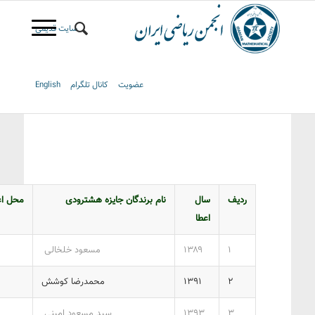
سایت قدیمی
عضویت
کانال تلگرام
English
ردیف
سال
نام برندگان جایزه هشترودی
محل اع
اعطا
‎۱
۱۳۸۹
‎ مسعود خلخالی ‎
‎۲
۱۳۹۱
‎محمدرضا کوشش ‎
‎۳
۱۳۹۳
‎ سید مسعود امینی ‎