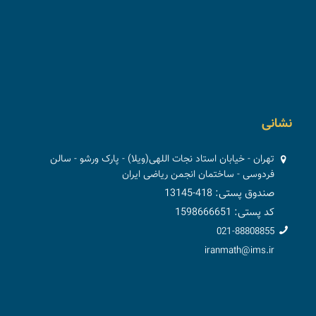
نشانی
تهران - خیابان استاد نجات اللهی(ویلا) - پارک ورشو - سالن
فردوسی - ساختمان انجمن ریاضی ایران
صندوق پستی: 418-13145
کد پستی: 1598666651
021-88808855
iranmath@ims.ir