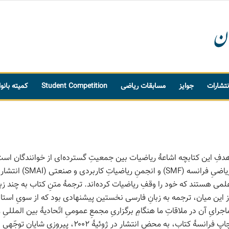
نتشارات
جوایز
مسابقات ریاضی
Student Competition
کمیته بانو
دفِ این کتابچه اشاعهٔ ریاضیات بین جمعیتِ گسترده‌ای از خوانندگان است.
ریاضیِ فرانسه (F
لمی هستند که خود را وقفِ ریاضیات کرده‌اند. ترجمهٔ متنِ کتاب به چند ز
ز این میان، ترجمه به زبانِ فارسی نخستین پیشنهادی بود که از سویِ استاد
چاپِ فرانسهٔ کتاب، به محضِ انتشار در ژوئ