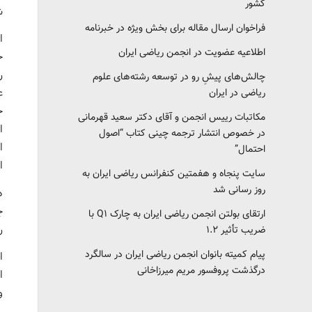
کشور‎‎
ش
فراخوان ارسال مقاله برای بخش ویژه در خبرنامه
ا
اطلاعیه عضویت در انجمن ریاضی ایران
چالش‌های پیشِ رو در توسعه رشته‌های علوم
ریاضی در ایران
مکاتبات رییس انجمن و آقای دکتر سعید قهرمانی
ا
در خصوص انتشار ترجمه چینی کتاب “اصول
ا
احتمال”
ا
سایت پنجاه و هفمتین کنفرانس ریاضی ایران به
روز رسانی شد
د
ج
ارتقای بولتن انجمن ریاضی ایران به چارک Q1 با
ر
ضریب تأثیر ۱.۲
پیام کمیته بانوان انجمن ریاضی ایران در سالگرد
ا
درگذشت پروفسور مریم میرزاخانی
و