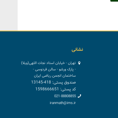
نشانی
تهران - خیابان استاد نجات اللهی(ویلا)
- پارک ورشو - سالن فردوسی -
ساختمان انجمن ریاضی ایران
صندوق پستی: 418-13145
کد پستی: 1598666651
021-88808855
iranmath@ims.ir