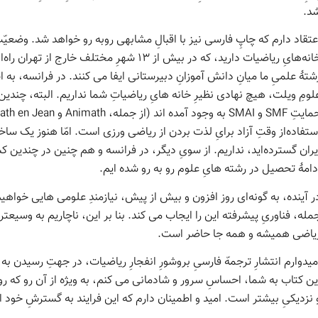
د.
عتقاد دارم که چاپِ فارسی نیز با اقبالِ مشابهی روبه رو خواهد شد. وضعی
خانه‌هایِ ریاضیات دارید، که در بیش از ‎۱۳‎ شهرِ 
ستفاده‌از وقتِ آزاد برایِ لذت بردن از ریاضی ورزی است. امّا هنوز یک ساختارِ
یران گسترده‌اید، نداریم. از سویِ دیگر، در فرانسه و هم چنین در چندین ک
دامهٔ تحصیل در رشته هایِ علوم رو به رو شده ایم.
ر آینده، به گونه‌ای روز افزون و بیش از پیش، نیازمندِ علومی هایی خواهی
مله، فناوریِ پیشرفته این را ایجاب می کند. بنا بر این، ناچاریم به وسیعت
یاضی همیشه و همه جا حاضر است.
میدوارم انتشارِ ترجمهّ فارسیِ بروشورِ انفجارِ ریاضیات، در جهتِ رسیدن به 
 نزدیکیِ بیشتر است. امید و اطمینان دارم که این فرایند به گسترشِ خود ا