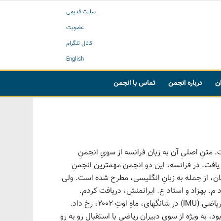
سایت قدیمی
عضویت
کانال تلگرام
English
ان
درباره انجمن
تماس با انجمن
 متنِ اصلیِ آن به زبان فرانسه از سویِ انجمنِ
SM) و انجمنِ ریاضیاتِ کاربردی و صنعتی (SMAI) انتشار یافت. در فرانسه، این دو انجمن مهمترین انجمنِ
بان، از جمله به زبانِ انگلیسی، مطرح شده است. ولی
 م. بهزاد و استاد ع. ایرانمنش، دریافت کردم.
ماجرایِ آن در ملاقاتِ ما هنگامِ برگزاریِ مجمعِ عمومیِ اتّحادیهٔ بین المللیِ ریاضی ‎(IMU)‎ در شانگهای، ماهِ اوتِ ‎۲۰۰۲‎، رخ داد.
یهٔ ‎۲۰۰۲‎، پیروزیِ شایانِ توجّهی بود، به ویژه از سویِ دبیرانِ ریاضی با استقبال رو به رو