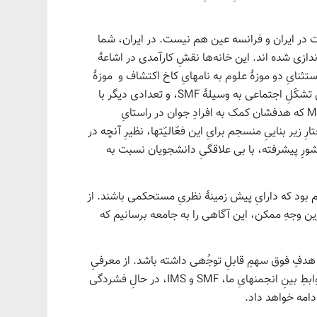
ّت در ایران و فرانسه عین هم نیست. در ایران، شما
مختلف خارج از تهران راه‌اندازی شده اند. این خانه‌ها نقشِ کارآمدی در اشاعهٔ
رشتهٔ علمیِ ما میانِ دانش آموزانِ دبیرستانی ایفا می کنند. در فرانسه، به استثنایِ دو موزهٔ علوم به نامهایِ ‎کاخ اکتشاف و ‎ موزهٔ
علومِ ویلت، هیچ نهادی نظیرِ خانه هایِ ریاضیاتِ شما نداریم. البته، چندین تشکّلِ اجتماعی به وسیلهٔ SMF‎، و تعدادی دیگر با
حمایتِ ‎SMF‎ و SMAI‎ به وجود آمده اند (از جمله، ‎Animath و ‎Math en Jean که هدفشان کمک به افرادِ جوان در راستایِ
 زیر بناییِ منسجم برایِ این فعّالیّتها، نظیرِ آنچه در
شورِ پیشرفته، با بی علاقگیِ دانشجویان نسبت به
م بود که دارایِ پیش زمینهٔ نظریِ مستحکمی باشند. از
رین وجهِ ممکن، این آگاهی را به جامعه برسانیم که
هدفِ فوق سهمِ قابلِ توج‍‌ُهی داشته باشد. از معرفیِ
این کتاب به شما، احساسِ سرور و شادمانی می کنم، به ویژه از آن رو که روابطِ بینِ انجمنهایِ ما، ‎SMF‎ و ‎IMS‎، در حالِ فشردگی
دامه خواهد داد.