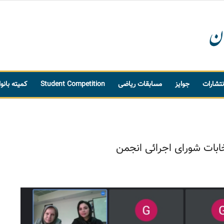
نتشارات
جوایز
مسابقات ریاضی
Student Competition
کمیته بانو
خابات شورای اجرائی انجمن